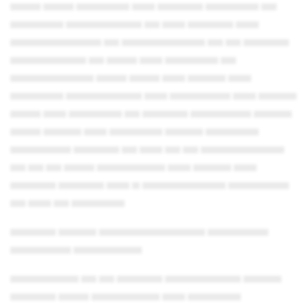
▄▄▄▄ ▄▄▄▄ ▄▄▄▄▄▄▄ ▄▄▄ ▄▄▄▄▄▄ ▄▄▄▄▄▄▄ ▄▄
▄▄▄▄▄▄▄ ▄▄▄▄▄▄▄▄▄▄ ▄▄ ▄▄▄ ▄▄▄▄▄▄ ▄▄▄
▄▄▄▄▄▄▄▄▄▄▄▄ ▄▄ ▄▄▄▄▄▄▄▄▄▄▄ ▄▄ ▄▄ ▄▄▄▄▄▄
▄▄▄▄▄▄▄▄▄▄ ▄▄ ▄▄▄▄ ▄▄▄ ▄▄▄▄▄▄▄ ▄▄
▄▄▄▄▄▄▄▄▄▄▄ ▄▄▄▄ ▄▄▄▄ ▄▄▄ ▄▄▄▄▄ ▄▄▄
▄▄▄▄▄▄▄ ▄▄▄▄▄▄▄▄▄▄ ▄▄▄ ▄▄▄▄▄▄▄▄ ▄▄▄ ▄▄▄▄▄
▄▄▄▄ ▄▄▄ ▄▄▄▄▄▄▄ ▄▄ ▄▄▄▄▄▄ ▄▄▄▄▄▄▄▄ ▄▄▄▄▄
▄▄▄▄ ▄▄▄▄▄ ▄▄▄ ▄▄▄▄▄▄▄ ▄▄▄▄▄ ▄▄▄▄▄▄▄
▄▄▄▄▄▄▄▄ ▄▄▄▄▄▄ ▄▄ ▄▄▄ ▄▄ ▄▄ ▄▄▄▄▄▄▄▄▄▄▄
▄▄ ▄▄ ▄▄ ▄▄▄▄ ▄▄▄▄▄▄▄▄▄ ▄▄▄ ▄▄▄▄▄ ▄▄▄
▄▄▄▄▄▄ ▄▄▄▄▄▄ ▄▄▄ ▄ ▄▄▄▄▄▄▄▄▄▄▄ ▄▄▄▄▄▄▄▄
▄▄ ▄▄▄ ▄▄ ▄▄▄▄▄▄▄
▄▄▄▄▄▄ ▄▄▄▄▄ ▄▄▄▄▄▄▄▄▄▄▄▄▄▄ ▄▄▄▄▄▄▄▄
▄▄▄▄▄▄▄▄ ▄▄▄▄▄▄▄▄▄
▄▄▄▄▄▄▄▄▄ ▄▄ ▄▄ ▄▄▄▄▄▄ ▄▄▄▄▄▄▄▄▄▄ ▄▄▄▄▄
▄▄▄▄▄▄ ▄▄▄▄ ▄▄▄▄▄▄▄▄▄ ▄▄▄ ▄▄▄▄▄▄▄