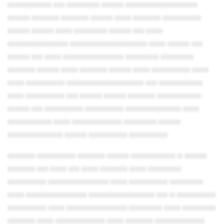
▄▄▄▄▄▄▄▄ ▄▄ ▄▄▄▄▄▄ ▄▄▄▄ ▄▄▄▄▄▄▄▄▄▄▄▄▄
▄▄▄▄ ▄▄▄▄▄ ▄▄▄▄▄ ▄▄▄▄ ▄▄▄ ▄▄▄▄▄ ▄▄▄▄▄▄▄
▄▄▄▄ ▄▄▄▄ ▄▄▄ ▄▄▄▄▄▄ ▄▄▄▄ ▄▄ ▄▄▄
▄▄▄▄▄▄▄▄▄▄▄ ▄▄▄▄▄▄▄▄▄▄▄▄▄▄ ▄▄▄ ▄▄▄▄ ▄▄
▄▄▄▄ ▄▄ ▄▄▄ ▄▄▄▄▄▄▄▄▄▄▄ ▄▄▄▄▄▄ ▄▄▄▄▄▄
▄▄▄▄▄ ▄▄▄▄ ▄▄▄ ▄▄▄▄▄ ▄▄▄▄ ▄▄▄ ▄▄▄▄▄▄▄ ▄▄▄
▄▄▄ ▄▄▄▄▄▄▄ ▄▄▄▄▄▄▄▄▄▄▄▄▄▄ ▄▄ ▄▄▄▄▄▄▄▄
▄▄▄ ▄▄▄▄▄▄▄ ▄▄ ▄▄▄▄ ▄▄▄▄ ▄▄▄▄▄ ▄▄▄▄▄▄▄▄
▄▄▄▄ ▄▄ ▄▄▄▄▄▄▄ ▄▄▄▄▄▄▄ ▄▄▄▄▄▄▄▄▄▄ ▄▄▄
▄▄▄▄▄▄▄▄ ▄▄▄ ▄▄▄▄▄▄▄▄▄ ▄▄▄▄▄▄ ▄▄▄▄
▄▄▄▄▄▄▄▄▄▄ ▄▄▄▄ ▄▄▄▄▄▄▄ ▄▄▄▄▄▄▄
▄▄▄▄▄ ▄▄▄▄▄▄▄ ▄▄▄▄▄ ▄▄▄▄ ▄▄▄▄▄▄▄▄ ▄ ▄▄▄▄
▄▄▄▄▄ ▄▄ ▄▄▄ ▄▄ ▄▄▄ ▄▄▄▄▄ ▄▄▄ ▄▄▄▄▄▄
▄▄▄▄▄▄▄ ▄▄▄▄▄▄▄▄▄▄▄ ▄▄▄ ▄▄▄▄▄▄▄ ▄▄▄▄▄▄
▄▄▄ ▄▄▄▄▄▄▄▄▄▄▄ ▄▄▄▄▄▄▄▄▄▄▄▄ ▄▄ ▄ ▄▄▄▄▄▄▄
▄▄▄▄▄▄▄ ▄▄▄ ▄▄▄▄▄▄▄▄▄▄▄ ▄▄▄▄▄▄ ▄▄▄ ▄▄▄▄▄▄
▄▄▄▄▄ ▄▄▄ ▄▄▄▄▄▄▄▄▄ ▄▄▄ ▄▄▄▄▄ ▄▄▄▄▄▄▄▄▄