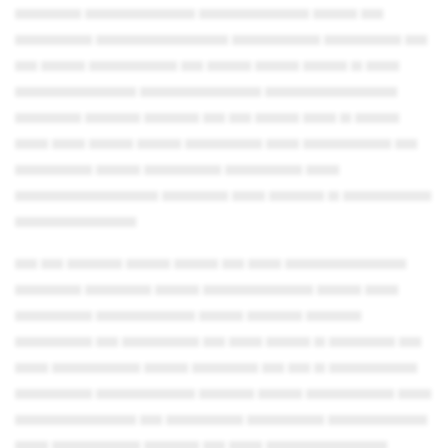
▄▄▄▄▄▄ ▄▄▄▄▄▄▄▄▄▄ ▄▄▄▄▄▄▄▄▄▄ ▄▄▄▄ ▄▄
▄▄▄▄▄▄▄ ▄▄▄▄▄▄▄▄▄▄▄▄ ▄▄▄▄▄▄▄▄ ▄▄▄▄▄▄▄ ▄▄
▄▄ ▄▄▄▄ ▄▄▄▄▄▄▄▄ ▄▄ ▄▄▄▄ ▄▄▄▄ ▄▄▄▄ ▄ ▄▄▄
▄▄▄▄▄▄▄▄▄▄▄ ▄▄▄▄▄▄▄▄▄▄▄ ▄▄▄▄▄▄▄▄▄▄▄▄
▄▄▄▄▄▄ ▄▄▄▄▄ ▄▄▄▄▄ ▄▄ ▄▄ ▄▄▄▄ ▄▄▄ ▄ ▄▄▄▄
▄▄▄ ▄▄▄ ▄▄▄▄ ▄▄▄▄ ▄▄▄▄▄▄▄ ▄▄▄ ▄▄▄▄▄▄▄▄ ▄▄
▄▄▄▄▄▄▄ ▄▄▄▄ ▄▄▄▄▄▄▄ ▄▄▄▄▄▄▄ ▄▄▄
▄▄▄▄▄▄▄▄▄▄▄▄▄ ▄▄▄▄▄▄ ▄▄▄ ▄▄▄▄▄ ▄ ▄▄▄▄▄▄▄▄
▄▄▄▄▄▄▄▄▄▄▄
▄▄ ▄▄ ▄▄▄▄▄ ▄▄▄▄ ▄▄▄▄ ▄▄ ▄▄▄ ▄▄▄▄▄▄▄▄▄▄▄
▄▄▄▄▄▄ ▄▄▄▄▄▄ ▄▄▄▄ ▄▄▄▄▄▄▄▄▄▄ ▄▄▄▄ ▄▄▄
▄▄▄▄▄▄▄ ▄▄▄▄▄▄▄▄▄ ▄▄▄▄ ▄▄▄▄▄ ▄▄▄▄▄
▄▄▄▄▄▄▄ ▄▄ ▄▄▄▄▄▄▄ ▄▄ ▄▄▄ ▄▄▄▄ ▄ ▄▄▄▄▄▄ ▄▄
▄▄▄ ▄▄▄▄▄▄▄▄ ▄▄▄▄ ▄▄▄▄▄▄ ▄▄ ▄▄ ▄ ▄▄▄▄▄▄▄▄
▄▄▄▄▄▄▄ ▄▄▄▄▄▄▄▄▄ ▄▄▄▄▄ ▄▄▄▄ ▄▄▄▄▄▄▄▄ ▄▄▄
▄▄▄▄▄▄▄▄▄▄▄ ▄▄ ▄▄▄▄▄▄▄ ▄▄▄▄▄▄▄ ▄▄▄▄▄▄▄▄▄
▄▄▄ ▄▄▄▄▄▄▄▄ ▄▄▄▄▄ ▄▄ ▄▄▄ ▄▄▄▄▄▄▄▄▄▄▄