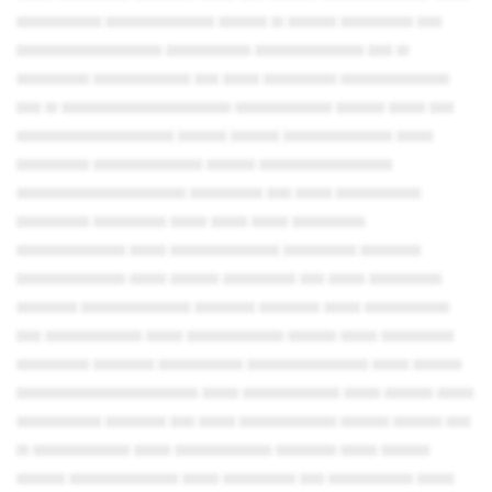
▄▄▄▄▄▄▄ ▄▄▄▄▄▄▄▄▄ ▄▄▄▄ ▄ ▄▄▄▄ ▄▄▄▄▄▄ ▄▄
▄▄▄▄▄▄▄▄▄▄▄▄ ▄▄▄▄▄▄▄ ▄▄▄▄▄▄▄▄▄ ▄▄ ▄
▄▄▄▄▄▄ ▄▄▄▄▄▄▄▄ ▄▄ ▄▄▄ ▄▄▄▄▄▄ ▄▄▄▄▄▄▄▄▄
▄▄ ▄ ▄▄▄▄▄▄▄▄▄▄▄▄▄▄ ▄▄▄▄▄▄▄▄ ▄▄▄▄ ▄▄▄ ▄▄
▄▄▄▄▄▄▄▄▄▄▄▄▄ ▄▄▄▄ ▄▄▄▄ ▄▄▄▄▄▄▄▄▄ ▄▄▄
▄▄▄▄▄▄ ▄▄▄▄▄▄▄▄▄ ▄▄▄▄ ▄▄▄▄▄▄▄▄▄▄▄
▄▄▄▄▄▄▄▄▄▄▄▄▄▄ ▄▄▄▄▄▄ ▄▄ ▄▄▄ ▄▄▄▄▄▄▄
▄▄▄▄▄▄ ▄▄▄▄▄▄ ▄▄▄ ▄▄▄ ▄▄▄ ▄▄▄▄▄▄
▄▄▄▄▄▄▄▄▄ ▄▄▄ ▄▄▄▄▄▄▄▄▄ ▄▄▄▄▄▄ ▄▄▄▄▄
▄▄▄▄▄▄▄▄▄ ▄▄▄ ▄▄▄▄ ▄▄▄▄▄▄ ▄▄ ▄▄▄ ▄▄▄▄▄▄
▄▄▄▄▄ ▄▄▄▄▄▄▄▄▄ ▄▄▄▄▄ ▄▄▄▄▄ ▄▄▄ ▄▄▄▄▄▄▄
▄▄ ▄▄▄▄▄▄▄▄ ▄▄▄ ▄▄▄▄▄▄▄▄ ▄▄▄▄ ▄▄▄ ▄▄▄▄▄▄
▄▄▄▄▄▄ ▄▄▄▄▄ ▄▄▄▄▄▄▄ ▄▄▄▄▄▄▄▄▄▄ ▄▄▄ ▄▄▄▄
▄▄▄▄▄▄▄▄▄▄▄▄▄▄▄ ▄▄▄ ▄▄▄▄▄▄▄▄ ▄▄▄ ▄▄▄▄ ▄▄▄
▄▄▄▄▄▄▄ ▄▄▄▄▄ ▄▄ ▄▄▄ ▄▄▄▄▄▄▄▄ ▄▄▄▄ ▄▄▄▄ ▄▄
▄ ▄▄▄▄▄▄▄▄ ▄▄▄ ▄▄▄▄▄▄▄▄ ▄▄▄▄▄ ▄▄▄ ▄▄▄▄
▄▄▄▄ ▄▄▄▄▄▄▄▄▄ ▄▄▄ ▄▄▄▄▄▄ ▄▄ ▄▄▄▄▄▄▄ ▄▄▄