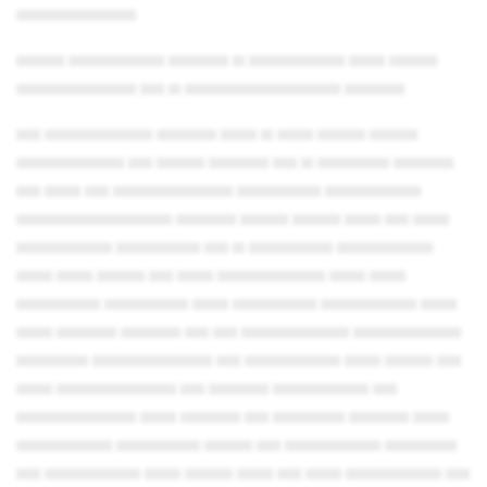
▄▄▄▄▄▄▄▄▄▄
▄▄▄▄ ▄▄▄▄▄▄▄▄ ▄▄▄▄▄ ▄ ▄▄▄▄▄▄▄▄ ▄▄▄ ▄▄▄▄
▄▄▄▄▄▄▄▄▄▄ ▄▄ ▄ ▄▄▄▄▄▄▄▄▄▄▄▄▄ ▄▄▄▄▄
▄▄ ▄▄▄▄▄▄▄▄▄ ▄▄▄▄▄ ▄▄▄ ▄ ▄▄▄ ▄▄▄▄ ▄▄▄▄
▄▄▄▄▄▄▄▄▄ ▄▄ ▄▄▄▄ ▄▄▄▄▄ ▄▄ ▄ ▄▄▄▄▄▄ ▄▄▄▄▄
▄▄ ▄▄▄ ▄▄ ▄▄▄▄▄▄▄▄▄▄ ▄▄▄▄▄▄▄ ▄▄▄▄▄▄▄▄
▄▄▄▄▄▄▄▄▄▄▄▄▄ ▄▄▄▄▄ ▄▄▄▄ ▄▄▄▄ ▄▄▄ ▄▄ ▄▄▄
▄▄▄▄▄▄▄▄ ▄▄▄▄▄▄▄ ▄▄ ▄ ▄▄▄▄▄▄▄ ▄▄▄▄▄▄▄▄
▄▄▄ ▄▄▄ ▄▄▄▄ ▄▄ ▄▄▄ ▄▄▄▄▄▄▄▄▄ ▄▄▄ ▄▄▄
▄▄▄▄▄▄▄ ▄▄▄▄▄▄▄ ▄▄▄ ▄▄▄▄▄▄▄ ▄▄▄▄▄▄▄▄ ▄▄▄
▄▄▄ ▄▄▄▄▄ ▄▄▄▄▄ ▄▄ ▄▄ ▄▄▄▄▄▄▄▄▄ ▄▄▄▄▄▄▄▄▄
▄▄▄▄▄▄ ▄▄▄▄▄▄▄▄▄▄ ▄▄ ▄▄▄▄▄▄▄▄ ▄▄▄ ▄▄▄▄ ▄▄
▄▄▄ ▄▄▄▄▄▄▄▄▄▄ ▄▄ ▄▄▄▄▄ ▄▄▄▄▄▄▄▄ ▄▄
▄▄▄▄▄▄▄▄▄▄ ▄▄▄ ▄▄▄▄▄ ▄▄ ▄▄▄▄▄▄ ▄▄▄▄▄ ▄▄▄
▄▄▄▄▄▄▄▄ ▄▄▄▄▄▄▄ ▄▄▄▄ ▄▄ ▄▄▄▄▄▄▄▄ ▄▄▄▄▄▄
▄▄ ▄▄▄▄▄▄▄▄ ▄▄▄ ▄▄▄▄ ▄▄▄ ▄▄ ▄▄▄ ▄▄▄▄▄▄▄▄ ▄▄