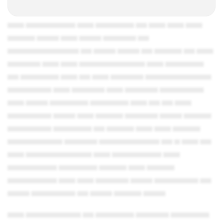
▄▄▄ ▄▄▄▄▄▄▄▄▄ ▄▄▄ ▄▄▄▄▄▄▄ ▄▄ ▄▄▄ ▄▄▄ ▄▄▄
▄▄▄▄▄ ▄▄▄▄ ▄▄▄ ▄▄▄▄ ▄▄▄▄▄▄ ▄▄
▄▄▄▄▄▄▄▄▄▄▄▄▄ ▄▄ ▄▄▄▄ ▄▄▄▄ ▄▄ ▄▄▄▄▄ ▄▄ ▄▄▄
▄▄▄▄▄▄ ▄▄▄ ▄▄▄ ▄▄▄▄▄▄▄▄▄▄▄▄ ▄▄▄ ▄▄▄▄▄▄▄
▄▄ ▄▄▄▄▄▄▄ ▄▄▄ ▄▄ ▄▄▄ ▄▄▄▄▄▄ ▄▄▄▄▄▄▄▄▄▄▄▄
▄▄▄▄▄▄▄▄ ▄▄▄ ▄▄▄▄▄▄ ▄▄▄ ▄▄▄▄▄▄ ▄▄▄▄▄▄▄▄
▄▄▄ ▄▄▄▄ ▄▄▄▄▄▄▄ ▄▄▄▄▄▄▄ ▄▄▄ ▄▄ ▄▄ ▄▄▄
▄▄▄▄▄▄▄▄ ▄▄▄▄ ▄▄▄ ▄▄▄▄▄ ▄▄▄▄▄▄ ▄▄▄▄ ▄▄▄▄▄
▄▄▄▄▄▄▄▄ ▄▄▄▄▄▄▄ ▄▄ ▄▄▄▄▄ ▄▄▄ ▄▄▄ ▄▄▄▄▄
▄▄▄▄▄▄▄▄▄▄ ▄▄▄▄▄▄ ▄▄▄▄▄▄▄▄▄▄▄ ▄▄ ▄ ▄▄▄ ▄▄
▄▄▄ ▄▄▄▄▄▄▄▄▄▄▄▄ ▄▄▄ ▄▄▄▄▄▄▄▄▄ ▄▄▄
▄▄▄▄▄▄▄▄▄ ▄▄▄▄▄▄▄ ▄▄▄▄▄ ▄▄▄ ▄▄▄▄▄
▄▄▄▄▄▄▄▄▄ ▄▄▄ ▄▄▄ ▄▄▄▄▄▄ ▄▄▄▄ ▄▄▄▄▄▄▄▄ ▄▄
▄▄▄▄ ▄▄▄▄▄▄▄▄ ▄▄ ▄▄▄▄ ▄▄▄▄▄ ▄▄▄▄
▄▄▄ ▄▄▄▄▄▄▄▄▄▄ ▄▄ ▄▄▄▄▄▄▄ ▄▄▄▄▄▄ ▄▄▄▄▄▄▄