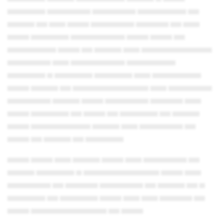
▄▄▄▄▄▄▄ ▄▄▄▄▄▄▄▄ ▄▄▄▄▄▄▄▄ ▄▄▄▄▄▄▄▄▄ ▄▄
▄▄▄▄▄ ▄▄ ▄▄▄ ▄▄▄▄ ▄▄▄▄▄▄▄▄ ▄▄▄▄▄▄ ▄▄ ▄▄▄
▄▄▄▄ ▄▄▄▄▄▄▄ ▄▄▄▄▄▄▄▄▄▄ ▄▄▄▄ ▄▄▄▄ ▄▄
▄▄▄▄▄▄▄▄▄ ▄▄▄▄ ▄▄ ▄▄▄▄▄ ▄▄▄ ▄▄▄▄▄▄▄▄▄▄▄▄▄
▄▄▄▄▄▄▄▄ ▄▄▄ ▄▄▄▄▄▄▄▄▄▄ ▄▄▄▄▄▄▄▄▄
▄▄▄▄▄▄▄ ▄ ▄▄▄▄▄▄▄ ▄▄▄▄▄▄▄ ▄▄▄ ▄▄▄▄▄▄▄▄▄
▄▄▄▄ ▄▄▄▄▄ ▄▄ ▄▄▄▄▄▄▄▄▄▄▄▄▄▄ ▄▄▄ ▄▄▄▄▄▄▄▄
▄▄▄▄▄▄▄▄ ▄▄▄▄▄ ▄▄▄▄ ▄▄▄▄▄▄▄▄ ▄▄▄▄▄▄ ▄▄▄
▄▄▄▄ ▄▄▄▄▄▄▄ ▄▄ ▄▄▄▄ ▄▄ ▄▄▄▄▄▄▄ ▄▄ ▄▄▄▄▄
▄▄▄▄ ▄▄▄▄▄▄▄▄▄▄▄ ▄▄▄▄▄ ▄▄▄ ▄▄▄▄▄▄▄▄ ▄▄
▄▄▄▄ ▄▄ ▄▄▄▄▄ ▄▄ ▄▄▄▄▄▄▄
▄▄▄▄ ▄▄▄▄ ▄▄▄ ▄▄▄▄▄ ▄▄▄▄ ▄▄▄ ▄▄▄▄▄▄▄▄ ▄▄
▄▄▄▄▄ ▄▄▄▄▄▄▄ ▄ ▄▄▄▄▄▄▄▄▄▄▄▄▄▄ ▄▄▄▄ ▄▄▄
▄▄▄▄▄▄▄▄ ▄▄ ▄▄▄▄▄▄ ▄▄▄▄▄▄▄▄ ▄▄ ▄▄▄▄▄ ▄▄ ▄
▄▄▄▄▄▄▄ ▄▄ ▄▄▄▄▄▄▄ ▄▄▄▄ ▄▄▄ ▄▄▄ ▄▄▄▄▄▄ ▄▄
▄▄▄▄ ▄▄▄▄▄▄▄▄▄▄▄▄▄▄ ▄▄ ▄▄▄▄