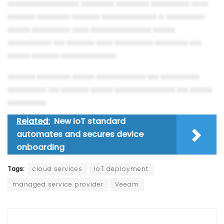
▄▄▄▄▄▄▄▄▄▄▄▄▄ ▄▄▄▄▄▄ ▄▄▄▄▄▄ ▄▄▄▄▄▄▄ ▄▄▄
▄▄▄▄▄ ▄▄▄▄▄▄ ▄▄▄▄▄ ▄▄▄▄▄▄▄▄▄▄ ▄ ▄▄▄▄▄▄▄
▄▄▄▄ ▄▄▄▄▄▄▄ ▄▄▄ ▄▄▄▄▄▄▄▄▄▄▄ ▄▄▄▄
▄▄▄▄▄▄▄▄ ▄▄ ▄▄▄▄▄ ▄▄▄ ▄▄▄▄▄▄▄ ▄▄▄▄▄▄ ▄▄
▄▄▄▄ ▄▄▄▄▄ ▄▄▄▄▄▄▄▄▄▄
▄▄▄▄▄ ▄▄▄▄▄▄ ▄▄▄▄ ▄▄▄▄▄▄▄▄▄ ▄▄ ▄▄▄▄▄▄▄
▄▄▄▄▄▄▄ ▄▄ ▄▄▄▄▄ ▄▄▄▄ ▄▄▄▄▄▄▄▄▄▄▄ ▄▄ ▄▄▄▄
▄▄▄▄▄▄▄
Related:
New IoT standard
automates and secures device
onboarding
Tags:
cloud services
IoT deployment
managed service provider
Veeam