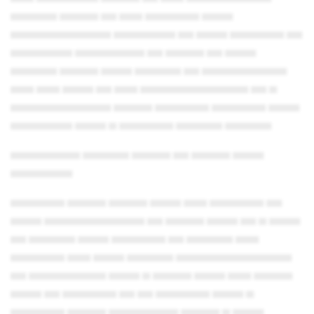
▄▄▄▄▄▄ ▄▄▄▄▄ ▄▄ ▄▄▄ ▄▄▄▄▄▄▄ ▄▄▄▄
▄▄▄▄▄▄▄▄▄▄▄▄▄ ▄▄▄▄▄▄▄▄ ▄▄ ▄▄▄▄ ▄▄▄▄▄▄▄ ▄▄
▄▄▄▄▄▄▄▄ ▄▄▄▄▄▄▄▄▄ ▄▄ ▄▄▄▄▄ ▄▄ ▄▄▄▄
▄▄▄▄▄▄ ▄▄▄▄▄ ▄▄▄▄ ▄▄▄▄▄▄ ▄▄ ▄▄▄▄▄▄▄▄▄▄▄
▄▄▄ ▄▄▄ ▄▄▄▄ ▄▄ ▄▄▄ ▄▄▄▄▄▄▄▄▄▄▄▄▄▄ ▄▄ ▄
▄▄▄▄▄▄▄▄▄▄▄▄▄ ▄▄▄▄▄ ▄▄▄▄▄▄▄ ▄▄▄▄▄▄▄ ▄▄▄▄
▄▄▄▄▄▄▄▄ ▄▄▄▄ ▄ ▄▄▄▄▄▄▄ ▄▄▄▄▄▄ ▄▄▄▄▄▄
▄▄▄▄▄▄▄▄▄ ▄▄▄▄▄▄ ▄▄▄▄▄ ▄▄ ▄▄▄▄▄ ▄▄▄▄
▄▄▄▄▄▄▄▄
▄▄▄▄▄▄▄ ▄▄▄▄▄ ▄▄▄▄▄ ▄▄▄▄ ▄▄▄ ▄▄▄▄▄▄▄ ▄▄
▄▄▄▄ ▄▄▄▄▄▄▄▄▄▄▄▄▄ ▄▄ ▄▄▄▄▄ ▄▄▄▄ ▄▄ ▄ ▄▄▄▄
▄▄ ▄▄▄▄▄▄ ▄▄▄▄ ▄▄▄▄▄▄▄ ▄▄ ▄▄▄▄▄▄ ▄▄▄
▄▄▄▄▄▄▄ ▄▄▄ ▄▄▄▄ ▄▄▄▄▄▄ ▄▄▄▄▄▄▄▄▄▄▄▄▄▄▄
▄▄ ▄▄▄▄▄▄▄▄▄▄ ▄▄▄▄ ▄ ▄▄▄▄▄ ▄▄▄▄ ▄▄▄ ▄▄▄▄▄
▄▄▄▄ ▄▄ ▄▄▄▄▄▄▄ ▄▄ ▄▄ ▄▄▄▄▄▄▄ ▄▄▄▄ ▄
▄▄▄▄▄▄▄ ▄▄▄▄▄ ▄▄▄▄▄▄▄▄▄ ▄▄▄▄▄ ▄ ▄▄▄▄