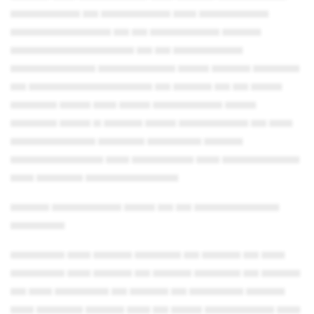
▄▄▄▄▄▄▄▄▄ ▄▄ ▄▄▄▄▄▄▄▄▄ ▄▄▄ ▄▄▄▄▄▄▄▄▄
▄▄▄▄▄▄▄▄▄▄▄▄▄ ▄▄ ▄▄ ▄▄▄▄▄▄▄▄▄ ▄▄▄▄▄
▄▄▄▄▄▄▄▄▄▄▄▄▄▄▄▄ ▄▄ ▄▄ ▄▄▄▄▄▄▄▄▄
▄▄▄▄▄▄▄▄▄▄▄ ▄▄▄▄▄▄▄▄▄▄ ▄▄▄▄ ▄▄▄▄▄ ▄▄▄▄▄▄
▄▄ ▄▄▄▄▄▄▄▄▄▄▄▄▄▄▄▄ ▄▄ ▄▄▄▄▄ ▄▄ ▄▄ ▄▄▄▄
▄▄▄▄▄▄ ▄▄▄▄ ▄▄▄ ▄▄▄▄ ▄▄▄▄▄▄▄▄▄ ▄▄▄▄
▄▄▄▄▄▄ ▄▄▄▄ ▄ ▄▄▄▄▄ ▄▄▄▄ ▄▄▄▄▄▄▄▄▄ ▄▄ ▄▄▄
▄▄▄▄▄▄▄▄▄▄▄ ▄▄▄▄▄▄ ▄▄▄▄▄▄▄ ▄▄▄▄▄
▄▄▄▄▄▄▄▄▄▄▄▄ ▄▄▄ ▄▄▄▄▄▄▄▄ ▄▄▄ ▄▄▄▄▄▄▄▄▄▄
▄▄▄ ▄▄▄▄▄▄ ▄▄▄▄▄▄▄▄▄▄▄▄
▄▄▄▄▄ ▄▄▄▄▄▄▄▄▄ ▄▄▄▄ ▄▄ ▄▄ ▄▄▄▄▄▄▄▄▄▄▄
▄▄▄▄▄▄▄
▄▄▄▄▄▄▄ ▄▄▄ ▄▄▄▄▄ ▄▄▄▄▄▄ ▄▄ ▄▄▄▄▄ ▄▄ ▄▄▄
▄▄▄▄▄▄▄ ▄▄▄ ▄▄▄▄▄ ▄▄ ▄▄▄▄▄ ▄▄▄▄▄▄ ▄▄ ▄▄▄▄▄
▄▄ ▄▄▄ ▄▄▄▄▄▄▄ ▄▄ ▄▄▄▄▄ ▄▄ ▄▄▄▄▄▄▄ ▄▄▄▄▄
▄▄▄ ▄▄▄▄▄▄ ▄▄▄▄▄ ▄▄▄ ▄▄ ▄▄▄▄ ▄▄▄▄▄▄▄▄▄ ▄▄▄